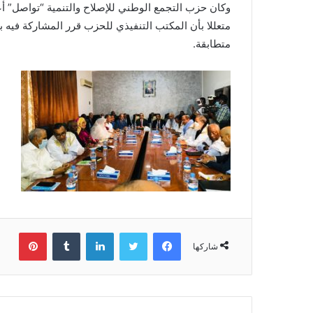
وكان حزب التجمع الوطني للإصلاح والتنمية “تواصل” أع
متعللا بأن المكتب التنفيذي للحزب قرر المشاركة فيه ب
متطابقة.
فيسبوك
تويتر
لينكدإن
بينتي
شاركها