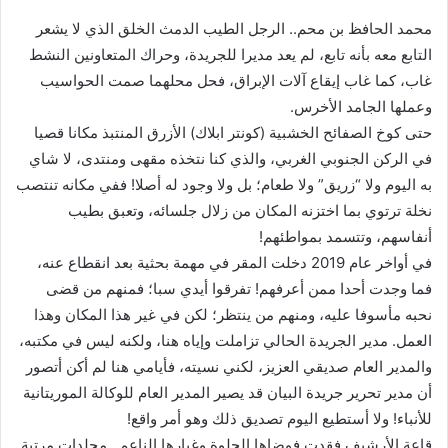
محمد الحافظ بن محم.. الرجل الطيب الدمث الخلق الذي لا يشعر
التابع معه بأنه تابع، لم يعد مديرا للجريدة، وحراك المتعاونين النشط
غاب، كما غاب إيقاع آلات الإبراق، فحل محلهما صمت الحواسيب
وعملها الجامد الأخرس.
حتى كوخ الصفائح الخشبية (كونتر ابلاك) الأزرق المنتبذ مكانا قصيا
في الركن الجنوبي الغربي، والذي كنا نتخذه مقهى ومنتدى، لا شاي
به اليوم ولا “زريق” ولا طعام؛ بل ولا وجود له أصلا! ففي مكانه تنتصب
نخلة ترتوي بما اختزنه المكان من زلال جلسائه، وتعبق بطيب
أنفاسهم، وتتسمد بمواطئهم!
في أواخر عام 2019 دخلت المقر في مهمة بحثية بعد انقطاع عنه،
فما وجدت أحدا ممن أعرفهم! تفرقوا أيدي سبا؛ فمنهم من قضى
نحبه مأسوفا عليه، ومنهم من ينتظر؛ لكن في غير هذا المكان وهذا
العمل. مدير الجريدة الحالي تزاملت وإياه هنا، ولكنه ليس في مكتبه،
والمدير العام صديقي العزيز، لكني نسيته، فأيامي هنا لم أكن أتصور
أن مدير تحرير جريدة البيان قد يصير المدير العام للوكالة الموريتانية
للأنباء! ولا أستطيع اليوم تصديق ذلك وهو أمر واقع!
قاعة الأرشيف فقدت فوضاها الحلوة وغبارها الناعم.. مجلدات مرتبة