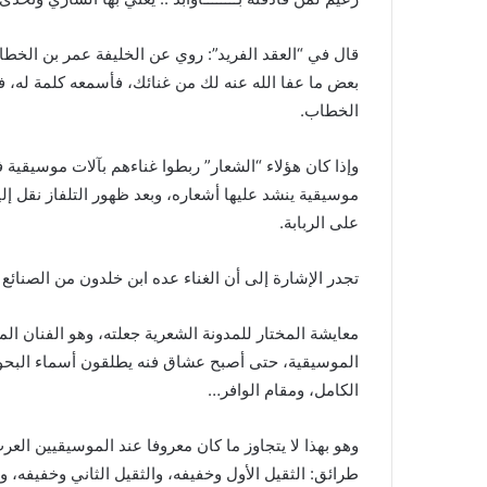
قال في “العقد الفريد”: روي عن الخليفة عمر بن الخطا
بعض ما عفا الله عنه لك من غنائك، فأسمعه كلمة له، فق
الخطاب.
وإذا كان هؤلاء “الشعار” ربطوا غناءهم بآلات موسيقية ف
موسيقية ينشد عليها أشعاره، وبعد ظهور التلفاز نقل إل
على الربابة.
تجدر الإشارة إلى أن الغناء عده ابن خلدون من الصنائع ا
معايشة المختار للمدونة الشعرية جعلته، وهو الفنان ال
الموسيقية، حتى أصبح عشاق فنه يطلقون أسماء البحور 
الكامل، ومقام الوافر…
وهو بهذا لا يتجاوز ما كان معروفا عند الموسيقيين ا
طرائق: الثقيل الأول وخفيفه، والثقيل الثاني وخفيفه،