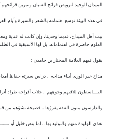
الميدان الوحيد لترويض قرائح الفتيان وتمرين قرائحهم آ
في هذه البيئة توسع اهتمامه بالشعر والسيرة وأيام العر
بيت أهل الميداح، قديما وحديثا، وإن كانت له عناية ومع
العلوم حاضرة في اهتماماته، بل لها الأسبقية في الطلب 
يقول فيهم العلامة المختار بن حامدن :
مداح خير الورى أبناء مداحه .. دراس سيرته حفاظ أمدا
البــــاسطون للاقيهم وجوههم .. جلاب أفراحه طراد أترا
والدارسون متون الفقه يقرؤها .. فصيحة نشؤهم من قب
تغذى الوليدة منهم والـوليد بها .. إما بنص خليل أو بــــــ