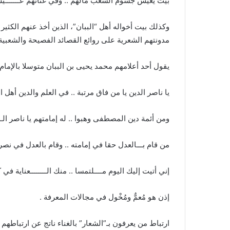
بيت يعيش جسوم الشعب مالهم .. وفي غنائهم عـــــــيش
وكذلك بيت أخواله أهل “الببان”، الذين أخذ عنهم الكث
مدونتهم الشعرية على روائع القصائد الفصيحة والشعبية 
يقول أحد أعلامهم محمد يحيى بن الببان متوسلا بالإمام 
يا ناصر الدين يا من فاق مرتبة .. في العلم والدين أهل ا
ومن أئمة دين المصطفى وهبوا .. له إمامتهم يا ناصر الــــ
من قام بـــالعدل حقا في إمامته .. وقام بالعدل في نصر
إني أتيت إليك اليوم مــــلتمسا .. منك الــــــــعناية في 
إذن هو مُعمٌّ ومُخْول في مجالات المعرفة .
ارتباط من يعرفون بـ”الشعار” بالغناء ناتج عن ارتباطهم ب