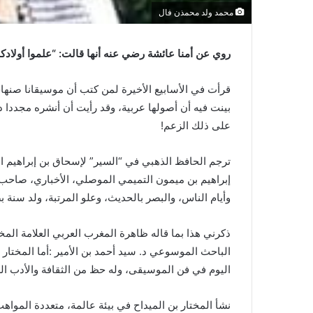
محمد ولد محمذن فال
روي عن أمنا عائشة رضي عنه أنها قالت: “علموا أولادك
قرأت في الأسابيع الأخيرة لمن كتب أن موسيقانا صنهاج
بينت فيه أن أصولها عربية، وقد رأيت أن أنشره مجددا د
على ذلك الزعم!
ترجم الحافظ الذهبي في “السير” لإسحاق بن إبراهيم ا
إبراهيم بن ميمون التميمي الموصلي، الأخباري، صاحب ا
وأيام الناس، والبصر بالحديث، وعلو المرتبة، ولد سنة 
ذكرني هذا بما قاله ظاهرة المغرب العربي العلامة الم
الباحث الموسوعي د. سيد أحمد بن الأمير :أما المختار
اليوم في فن الموسيقى، وله حظ من الثقافة والأدب الر
نشأ المختار بن الميداح في بيئة عالمة، متعددة المواه