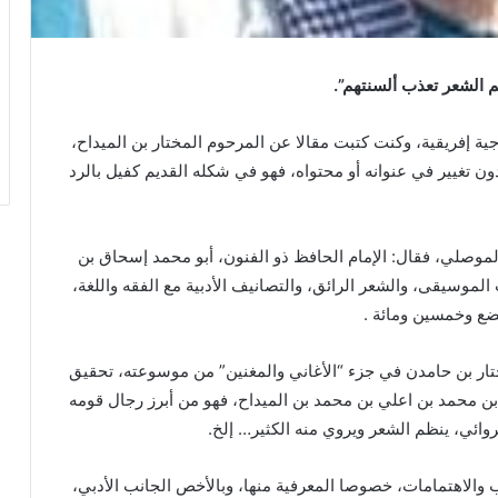
م الشعر تعذب ألسنتهم”.
ية إفريقية، وكنت كتبت مقالا عن المرحوم المختار بن الميداح،
ون تغيير في عنوانه أو محتواه، فهو في شكله القديم كفيل بالرد
لموصلي، فقال: الإمام الحافظ ذو الفنون، أبو محمد إسحاق بن
لموسيقى، والشعر الرائق، والتصانيف الأدبية مع الفقه واللغة،
بضع وخمسين ومائة .
ختار بن حامدن في جزء “الأغاني والمغنين” من موسوعته، تحقيق
 بن محمد بن اعلي بن محمد بن الميداح، فهو من أبرز رجال قومه
وائي، ينظم الشعر ويروي منه الكثير… إلخ.
ب والاهتمامات، خصوصا المعرفية منها، وبالأخص الجانب الأدبي،