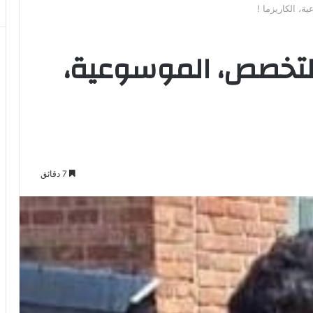
ة، الكاريزما !
. التخصص، الموسوعية،
7 دقائق