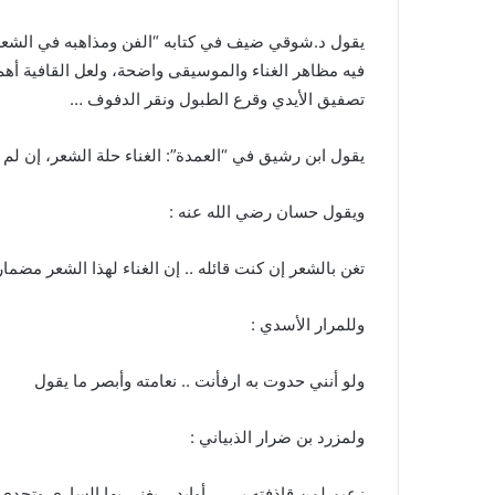
يقول د.شوقي ضيف في كتابه “الفن ومذاهبه في الشعر ال
فيه مظاهر الغناء والموسيقى واضحة، ولعل القافية أهم ت
تصفيق الأيدي وقرع الطبول ونقر الدفوف …
يقول ابن رشيق في “العمدة”: الغناء حلة الشعر، إن لم
ويقول حسان رضي الله عنه :
تغن بالشعر إن كنت قائله .. إن الغناء لهذا الشعر مضمار
وللمرار الأسدي :
ولو أنني حدوت به ارفأنت .. نعامته وأبصر ما يقول
ولمزرد بن ضرار الذبياني :
زعيم لمن قاذفته بــــــــأوابد .. يغني بها الساري وتحدى