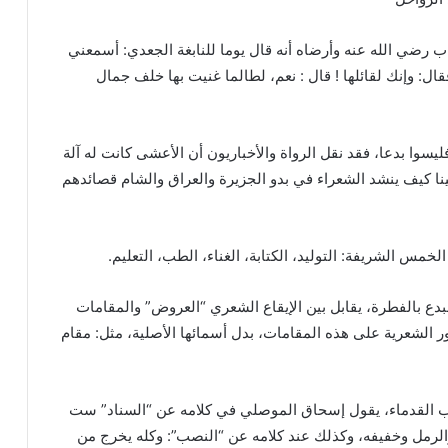
ب رضي الله عنه وأرضاه أنه قال يوما للنابغة الجعدي: أسمعني
ال: وإنك لقائلها ! قال : نعم، لطالما غنيت بها خلف جمال
ليسوا بدعا، فقد نقل الرواة والأخباريون أن الأعشى كانت له آلة
ينا كيف ينشد الشعراء في بدو الجزيرة والعراق والشام قصائدهم
لخمس الشريفة: التوليد، الكتابة، الغناء، الطب، التعليم.
مبدع بالفطرة، يقابل بين الإيقاع الشعري “العروض” والمقامات
الشعرية على هذه المقامات، بدل أسمائها الأصلية، مثل: مقام
لعرب القدماء، يقول إسحاق الموصلي في كلامه عن “السناد” ست
 والرمل وخفيفه، وكذلك عند كلامه عن “النصب”: وكله يخرج من